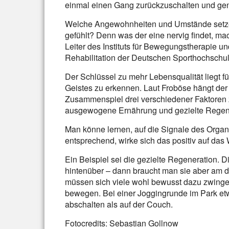
einmal einen Gang zurückzuschalten und gen
Welche Angewohnheiten und Umstände setze
gefühlt? Denn was der eine nervig findet, mac
Leiter des Instituts für Bewegungstherapie u
Rehabilitation der Deutschen Sporthochschul
Der Schlüssel zu mehr Lebensqualität liegt fü
Geistes zu erkennen. Laut Froböse hängt de
Zusammenspiel drei verschiedener Faktore
ausgewogene Ernährung und gezielte Regen
Man könne lernen, auf die Signale des Orga
entsprechend, wirke sich das positiv auf das
Ein Beispiel sei die gezielte Regeneration. Di
hintenüber – dann braucht man sie aber am d
müssen sich viele wohl bewusst dazu zwin
bewegen. Bei einer Joggingrunde im Park etw
abschalten als auf der Couch.
Fotocredits: Sebastian Gollnow