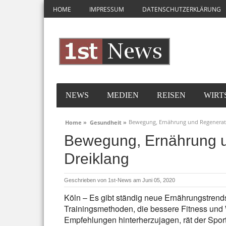
HOME
IMPRESSUM
DATENSCHUTZERKLÄRUNG
NEWS
MEDIEN
REISEN
WIRT
Bewegung, Ernährung und Regenerati
Home »
Gesundheit »
Bewegung, Ernährung u
Dreiklang
Geschrieben von
1st-News
am Juni 05, 2020
Köln – Es gibt ständig neue Ernährungstrend
Trainingsmethoden, die bessere Fitness und 
Empfehlungen hinterherzujagen, rät der Sport