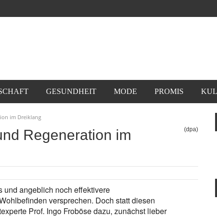
SCHAFT
GESUNDHEIT
MODE
PROMIS
KUL
on im Dreiklang
(dpa)
nd Regeneration im
s und angeblich noch effektivere
Wohlbefinden versprechen. Doch statt diesen
experte Prof. Ingo Froböse dazu, zunächst lieber