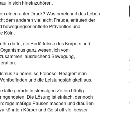
au in sich hineinzuhören.
n einen unter Druck? Was bereichert das Leben
ht dem anderen vielleicht Freude, erläutert der
nd bewegungsorientierte Prävention und
e Köln.
r ihn darin, die Bedürfnisse des Körpers und
r Organismus ganz wesentlich vom
n zusammen: ausreichend Bewegung,
eration.
nismus zu hören, so Froböse. Reagiert man
 Wohlbefinden und die Leistungsfähigkeit aus.
e falle gerade in stressigen Zeiten häufig
ringendsten. Die Lösung ist einfach, dennoch
gen: regelmäßige Pausen machen und draußen
a könnten Körper und Geist oft viel besser