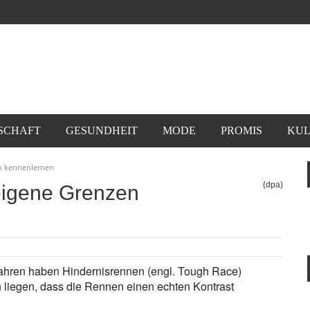
SCHAFT
GESUNDHEIT
MODE
PROMIS
KUL
n kennenlernen
(dpa)
eigene Grenzen
Jahren haben Hindernisrennen (engl. Tough Race)
liegen, dass die Rennen einen echten Kontrast