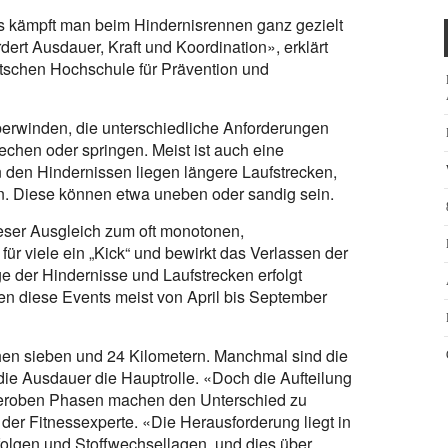
s kämpft man beim Hindernisrennen ganz gezielt
ert Ausdauer, Kraft und Koordination», erklärt
utschen Hochschule für Prävention und
überwinden, die unterschiedliche Anforderungen
iechen oder springen. Meist ist auch eine
den Hindernissen liegen längere Laufstrecken,
n. Diese können etwa uneben oder sandig sein.
eser Ausgleich zum oft monotonen,
für viele ein „Kick“ und bewirkt das Verlassen der
e der Hindernisse und Laufstrecken erfolgt
en diese Events meist von April bis September
chen sieben und 24 Kilometern. Manchmal sind die
die Ausdauer die Hauptrolle. «Doch die Aufteilung
eroben Phasen machen den Unterschied zu
der Fitnessexperte. «Die Herausforderung liegt in
lgen und Stoffwechsellagen, und dies über