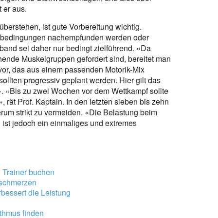
 er aus.
berstehen, ist gute Vorbereitung wichtig.
pfbedingungen nachempfunden werden oder
fband sei daher nur bedingt zielführend. «Da
nde Muskelgruppen gefordert sind, bereitet man
 vor, das aus einem passenden Motorik-Mix
sollten progressiv geplant werden. Hier gilt das
t». «Bis zu zwei Wochen vor dem Wettkampf sollte
 rät Prof. Kaptain. In den letzten sieben bis zehn
erum strikt zu vermeiden. «Die Belastung beim
 ist jedoch ein einmaliges und extremes
l Trainer buchen
kschmerzen
rbessert die Leistung
ythmus finden