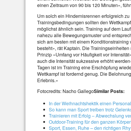
einen Zeitraum von 90 bis 120 Minuten», führt
Um solch ein Hindernisrennen erfolgreich zu ü
Trainingsbedingungen sollten den Wettkam
möglichst ähnlich sein. Training auf dem Lau
nahezu alle Bewegungsmuster und entspreche
sich am besten mit einem Konditionstraining
besteht», rät Kaptain. Die Trainingseinheiten 
Prinzip «Umfang vor Häufigkeit vor Intensitä
auch die Intensität sukzessive erhöht werden»,
Tagen ist im Training eine Erschöpfung wied
Wettkampf ist fordernd genug. Die Belohnung
Erlebnis.»
Fotocredits: Nacho Gallego
Similar Posts:
In der Weihnachtshektik einen Persona
So kann man Sport treiben trotz Gelen
Trainieren mit Erfolg – Abwechslung ve
Outdoor-Training für den ganzen Körper
Sport, Essen, Ruhe – den richtigen Rh