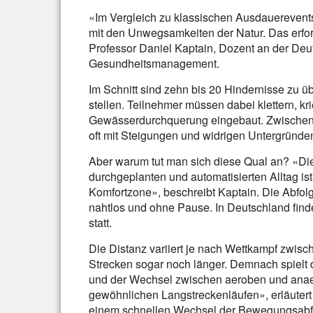
«Im Vergleich zu klassischen Ausdauerevent
mit den Unwegsamkeiten der Natur. Das erford
Professor Daniel Kaptain, Dozent an der De
Gesundheitsmanagement.
Im Schnitt sind zehn bis 20 Hindernisse zu 
stellen. Teilnehmer müssen dabei klettern, kr
Gewässerdurchquerung eingebaut. Zwischen 
oft mit Steigungen und widrigen Untergründe
Aber warum tut man sich diese Qual an? «Di
durchgeplanten und automatisierten Alltag ist 
Komfortzone», beschreibt Kaptain. Die Abfolg
nahtlos und ohne Pause. In Deutschland find
statt.
Die Distanz variiert je nach Wettkampf zwis
Strecken sogar noch länger. Demnach spielt 
und der Wechsel zwischen aeroben und ana
gewöhnlichen Langstreckenläufen», erläutert 
einem schnellen Wechsel der Bewegungsabfo