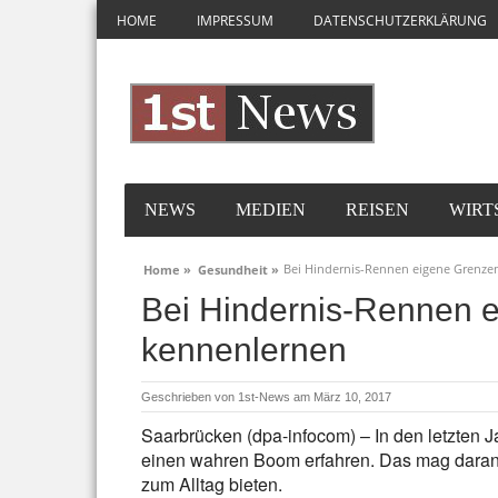
HOME
IMPRESSUM
DATENSCHUTZERKLÄRUNG
NEWS
MEDIEN
REISEN
WIRT
Bei Hindernis-Rennen eigene Grenze
Home »
Gesundheit »
Bei Hindernis-Rennen 
kennenlernen
Geschrieben von
1st-News
am März 10, 2017
Saarbrücken (dpa-infocom) – In den letzten 
einen wahren Boom erfahren. Das mag daran 
zum Alltag bieten.