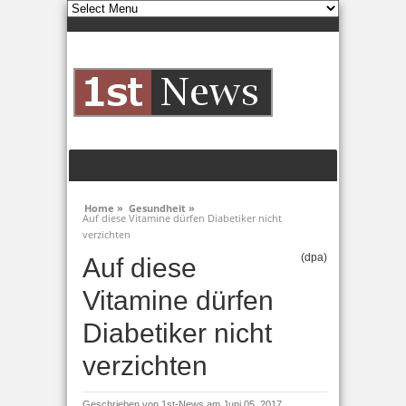
Home »
Gesundheit »
Auf diese Vitamine dürfen Diabetiker nicht
verzichten
(dpa)
Auf diese
Vitamine dürfen
Diabetiker nicht
verzichten
Geschrieben von
1st-News
am Juni 05, 2017