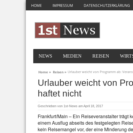
HOME
IMPRESSUM
DATENSCHUTZERKLÄRUNG
NEWS
MEDIEN
REISEN
WIRT
Urlauber weicht von Programm ab: Veransta
Home »
Reisen »
Urlauber weicht von Pr
haftet nicht
Geschrieben von
1st-News
am April 18, 2017
Frankfurt/Main – Ein Reiseveranstalter trägt 
einem Ausflug abseits des festgelegten Reise
kein Reisemangel vor, der eine Minderung de