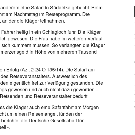
r anderem eine Safari in Südafrika gebucht. Beim
fahrt am Nachmittag im Reiseprogramm. Die
, an der die Kläger teilnahmen.
 Fahrer heftig in ein Schlagloch fuhr. Die Kläger
lich gewesen. Die Frau habe im weiteren Verlauf
sich kümmern müssen. So verlangten die Kläger
hmerzensgeld in Höhe von mehreren Tausend
en Erfolg (Az.: 2-24 O 135/14). Die Safari am
des Reiseveranstalters. Ausweislich des
n eigentlich frei zur Verfügung gestanden. Die
rtrags gewesen und auch nicht dazu geworden –
Reisenden und Reiseveranstalter bedurft.
ass die Kläger auch eine Safarifahrt am Morgen
cht um einen Reisemangel, für den der
 berichtet die Deutsche Gesellschaft für
ell».