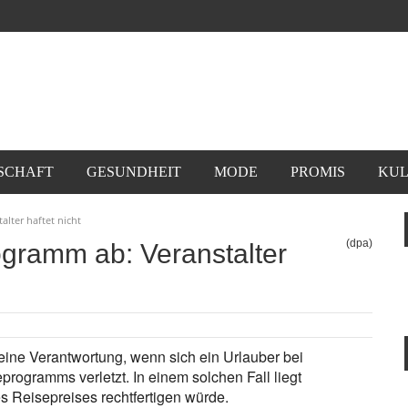
SCHAFT
GESUNDHEIT
MODE
PROMIS
KUL
lter haftet nicht
(dpa)
ogramm ab: Veranstalter
keine Verantwortung, wenn sich ein Urlauber bei
programms verletzt. In einem solchen Fall liegt
s Reisepreises rechtfertigen würde.