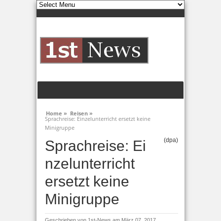
Home »
Reisen »
Sprachreise: Einzelunterricht ersetzt keine
Minigruppe
(dpa)
Sprachreise: Ei
nzelunterricht
ersetzt keine
Minigruppe
Geschrieben von
1st-News
am März 07, 2017