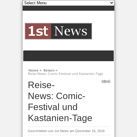
Home »
Reisen »
Reise-News: Comic-Festival und Kastanien-Tage
(dpa)
Reise-
News: Comic-
Festival und
Kastanien-Tage
Geschrieben von
1st-News
am Dezember 16, 2016