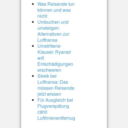
Was Reisende tun
können und was
nicht
Umbuchen und
umsteigen:
Alternativen zur
Lufthansa
Umstrittene
Klausel: Ryanair
will
Entschädigungen
erschweren
Streik bei
Lufthansa: Das
müssen Reisende
jetzt wissen
Für Ausgleich bei
Flugverspätung
zählt
Luftlinienentfernug