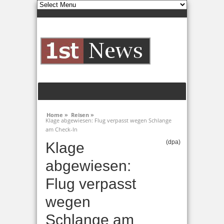
Home »
Reisen »
Klage abgewiesen: Flug verpasst wegen Schlange
am Check-In
(dpa)
Klage
abgewiesen:
Flug verpasst
wegen
Schlange am