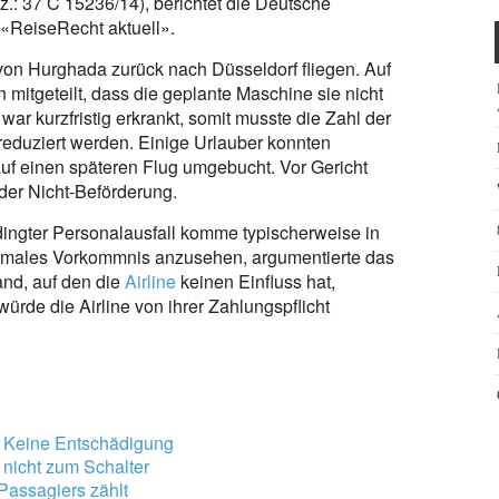
.: 37 C 15236/14), berichtet die Deutsche
t «ReiseRecht aktuell».
 von Hurghada zurück nach Düsseldorf fliegen. Auf
mitgeteilt, dass die geplante Maschine sie nicht
ar kurzfristig erkrankt, somit musste die Zahl der
eduziert werden. Einige Urlauber konnten
auf einen späteren Flug umgebucht. Vor Gericht
der Nicht-Beförderung.
dingter Personalausfall komme typischerweise in
ormales Vorkommnis anzusehen, argumentierte das
nd, auf den die
Airline
keinen Einfluss hat,
würde die Airline von ihrer Zahlungspflicht
: Keine Entschädigung
s nicht zum Schalter
Passagiers zählt