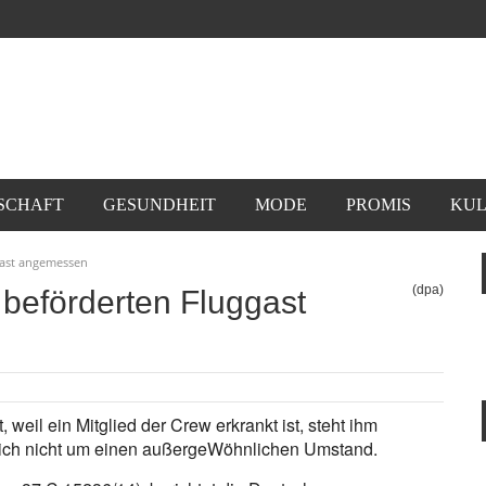
SCHAFT
GESUNDHEIT
MODE
PROMIS
KUL
gast angemessen
(dpa)
 beförderten Fluggast
 weil ein Mitglied der Crew erkrankt ist, steht ihm
lich nicht um einen außergeWöhnlichen Umstand.