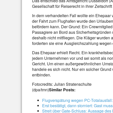
Das entschied das Amtsgericht Düsseldorf (Az
Gesellschaft für Reiserecht in ihrer Zeitschrif
In dem verhandelten Fall wollte ein Ehepaar
der Fahrt zum Flughafen wurde den Urlaubern 
befördern kann. Der Grund: Ein Crewmitglied w
Passagiere an Bord aus Sicherheitsgründen r
deshalb nicht mitfliegen. Die Kläger wurden 
forderten sie eine Ausgleichszahlung wegen 
Das Ehepaar erhielt Recht. Ein krankheitsbe
jedem Unternehmen vor und sei somit als n
Gericht. Um einen außergewöhnlichen Umsta
handele es sich nicht. Nur ein solcher Grund 
entbinden.
Fotocredits: Julian Stratenschulte
(dpa/tmn)
Similar Posts:
Flugverspätung wegen PC-Totalausfall
Erst bestätigt, dann storniert: Gast mus
Streit über Gate-Schluss: Aussage des 