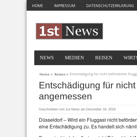
HOME
IMPRESSUM
DATENSCHUTZERKLÄRUNG
NEWS
MEDIEN
REISEN
WIRT
Entschädigung für nicht beförderten Flug
Home »
Reisen »
Entschädigung für nicht
angemessen
Geschrieben von
1st-News
am Dezember 16, 2016
Düsseldorf – Wird ein Fluggast nicht befördert,
eine Entschädigung zu. Es handelt sich näm