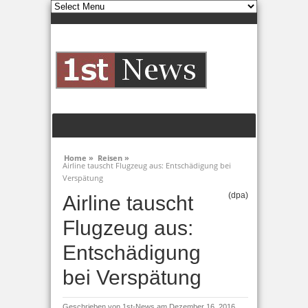
Home »
Reisen »
Airline tauscht Flugzeug aus: Entschädigung bei
Verspätung
(dpa)
Airline tauscht
Flugzeug aus:
Entschädigung
bei Verspätung
Geschrieben von
1st-News
am Dezember 16, 2016