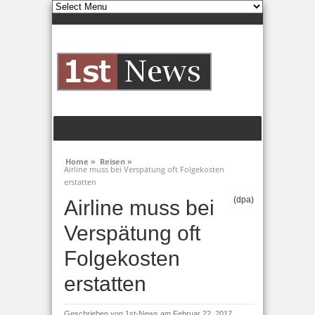
Home »
Reisen »
Airline muss bei Verspätung oft Folgekosten
erstatten
(dpa)
Airline muss bei
Verspätung oft
Folgekosten
erstatten
Geschrieben von
1st-News
am Februar 22, 2017