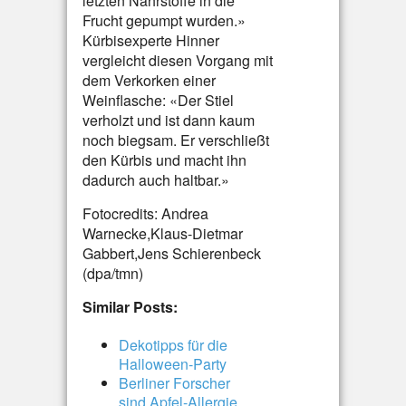
letzten Nährstoffe in die
Frucht gepumpt wurden.»
Kürbisexperte Hinner
vergleicht diesen Vorgang mit
dem Verkorken einer
Weinflasche: «Der Stiel
verholzt und ist dann kaum
noch biegsam. Er verschließt
den Kürbis und macht ihn
dadurch auch haltbar.»
Fotocredits: Andrea
Warnecke,Klaus-Dietmar
Gabbert,Jens Schierenbeck
(dpa/tmn)
Similar Posts:
Dekotipps für die
Halloween-Party
Berliner Forscher
sind Apfel-Allergie