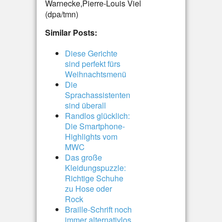
Warnecke,Pierre-Louis Viel
(dpa/tmn)
Similar Posts:
Diese Gerichte
sind perfekt fürs
Weihnachtsmenü
Die
Sprachassistenten
sind überall
Randlos glücklich:
Die Smartphone-
Highlights vom
MWC
Das große
Kleidungspuzzle:
Richtige Schuhe
zu Hose oder
Rock
Braille-Schrift noch
immer alternativlos