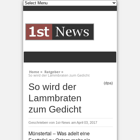
Home »
Ratgeber »
So wird der Lammbraten zum Gedicht
(dpa)
So wird der
Lammbraten
zum Gedicht
Geschrieben von
1st-News
am April 03, 2017
Münstertal – Was adelt eine