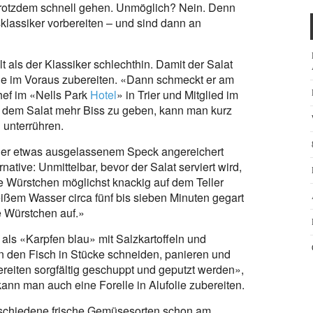
rotzdem schnell gehen. Unmöglich? Nein. Denn
klassiker vorbereiten – und sind dann an
lt als der Klassiker schlechthin. Damit der Salat
age im Voraus zubereiten. «Dann schmeckt er am
hef im «Nells Park
Hotel
» in Trier und Mitglied im
dem Salat mehr Biss zu geben, kann man kurz
 unterrühren.
der etwas ausgelassenem Speck angereichert
native: Unmittelbar, bevor der Salat serviert wird,
ie Würstchen möglichst knackig auf dem Teller
heißem Wasser circa fünf bis sieben Minuten gegart
e Würstchen auf.»
 als «Karpfen blau» mit Salzkartoffeln und
an den Fisch in Stücke schneiden, panieren und
reiten sorgfältig geschuppt und geputzt werden»,
kann man auch eine Forelle in Alufolie zubereiten.
Verschiedene frische Gemüsesorten schon am