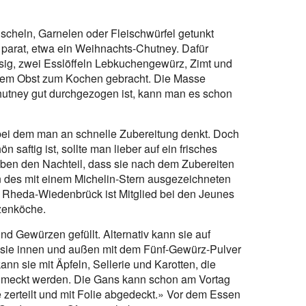
cheln, Garnelen oder Fleischwürfel getunkt
parat, etwa ein Weihnachts-Chutney. Dafür
ssig, zwei Esslöffeln Lebkuchengewürz, Zimt und
em Obst zum Kochen gebracht. Die Masse
Chutney gut durchgezogen ist, kann man es schon
 bei dem man an schnelle Zubereitung denkt. Doch
n saftig ist, sollte man lieber auf ein frisches
ben den Nachteil, dass sie nach dem Zubereiten
efin des mit einem Michelin-Stern ausgezeichneten
 Rheda-Wiedenbrück ist Mitglied bei den Jeunes
tzenköche.
und Gewürzen gefüllt. Alternativ kann sie auf
rd sie innen und außen mit dem Fünf-Gewürz-Pulver
ann sie mit Äpfeln, Sellerie und Karotten, die
chmeckt werden. Die Gans kann schon am Vortag
e zerteilt und mit Folie abgedeckt.» Vor dem Essen