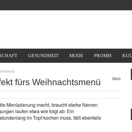
SCHAFT
GESUNDHEIT
MODE
PROMIS
KUL
nachtsmenü
(dpa)
rfekt fürs Weihnachtsmenü
ie Menüplanung macht, braucht starke Nerven
ungen laufen etwa wie folgt ab: Ein
s stundenlang im Topf kochen muss, fällt ebenfalls