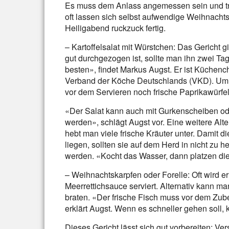
Es muss dem Anlass angemessen sein und t
oft lassen sich selbst aufwendige Weihnachts
Heiligabend ruckzuck fertig.
– Kartoffelsalat mit Würstchen: Das Gericht gi
gut durchgezogen ist, sollte man ihn zwei T
besten», findet Markus Augst. Er ist Küchenc
Verband der Köche Deutschlands (VKD). Um 
vor dem Servieren noch frische Paprikawürfel
«Der Salat kann auch mit Gurkenscheiben o
werden», schlägt Augst vor. Eine weitere Alter
hebt man viele frische Kräuter unter. Damit d
liegen, sollten sie auf dem Herd in nicht zu 
werden. «Kocht das Wasser, dann platzen di
– Weihnachtskarpfen oder Forelle: Oft wird er
Meerrettichsauce serviert. Alternativ kann m
braten. «Der frische Fisch muss vor dem Zube
erklärt Augst. Wenn es schneller gehen soll, 
Dieses Gericht lässt sich gut vorbereiten: 