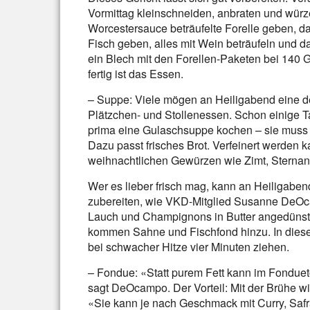
Vormittag kleinschneiden, anbraten und würze
Worcestersauce beträufelte Forelle geben, 
Fisch geben, alles mit Wein beträufeln und 
ein Blech mit den Forellen-Paketen bei 140 
fertig ist das Essen.
– Suppe: Viele mögen an Heiligabend eine de
Plätzchen- und Stollenessen. Schon einige T
prima eine Gulaschsuppe kochen – sie muss
Dazu passt frisches Brot. Verfeinert werden
weihnachtlichen Gewürzen wie Zimt, Sterna
Wer es lieber frisch mag, kann an Heiligabe
zubereiten, wie VKD-Mitglied Susanne DeOca
Lauch und Champignons in Butter angedünst
kommen Sahne und Fischfond hinzu. In diese 
bei schwacher Hitze vier Minuten ziehen.
– Fondue: «Statt purem Fett kann im Fondue
sagt DeOcampo. Der Vorteil: Mit der Brühe w
«Sie kann je nach Geschmack mit Curry, Saf