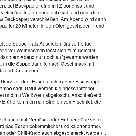
n, auf Backpapier eine mit Zitronensaft und
das Gemüse in den Forellenbauch und über den
das Backpapier verschließen. Am Abend wird dann
Grad für 20 Minuten in den Ofen geschoben – und
ftige Suppe – als Ausgleich fürs vorherige
age vor Weihnachten lässt sich zum Beispiel
 dann am Abend nur noch aufgewärmt werden.
 kann die Suppe dann je nach Geschmack mit
nis und Kardamom.
nd kurz vor dem Essen auch fix eine Fischsuppe
mpo sagt. Dafür werden kleingeschnittener
et und mit Weißwein abgelöscht. Anschließend
Brühe kommen nun Streifen von Fischfilet, die
topf auch mal Gemüse- oder Hühnerbrühe sein»,
ird das Essen bekömmlicher und kalorienärmer.
ran oder Chili-Knoblauch abgeschmeckt werden»,