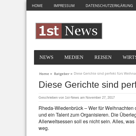
HOME
IMPRESSUM
DATENSCHUTZERKLÄRUNG
NEWS
MEDIEN
REISEN
WIRT
Diese Gerichte sind perfekt fürs Weih
Home »
Ratgeber »
Diese Gerichte sind pe
Geschrieben von
1st-News
am November 27, 2017
Rheda-Wiedenbrück – Wer für Weihnachten d
und ein Talent zum Organisieren. Die Überleg
Allerweltsessen soll es nicht sein. Alles, wa
weg.