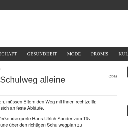
SCHAFT
GESUNDHEIT
MODE
PROMIS
KUL
e
(dpa)
 Schulweg alleine
n, müssen Eltern den Weg mit ihnen rechtzeitig
sich an feste Abläufe.
t Verkehrsexperte Hans-Ulrich Sander vom Tüv
mmune über den richtigen Schulwegplan zu