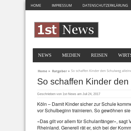
HOME
IMPRESSUM
DATENSCHUTZERKLÄRUNG
NEWS
MEDIEN
REISEN
WIRT
So schaffen Kinder den Schulweg allein
Home »
Ratgeber »
So schaffen Kinder den
Geschrieben von
1st-News
am Juli 24, 2017
Köln – Damit Kinder sicher zur Schule komme
vor Schulbeginn trainieren. So gewöhnen sie 
«Das gilt vor allem für Schulanfänger», sag
Rheinland. Generell rät er, sich bei der Ko