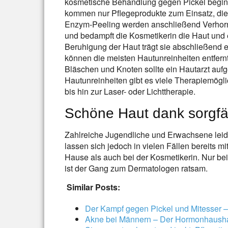
kosmetische Behandlung gegen Pickel beginn
kommen nur Pflegeprodukte zum Einsatz, die
Enzym-Peeling werden anschließend Verhornu
und bedampft die Kosmetikerin die Haut und 
Beruhigung der Haut trägt sie abschließend ei
können die meisten Hautunreinheiten entfern
Bläschen und Knoten sollte ein Hautarzt auf
Hautunreinheiten gibt es viele Therapiemögli
bis hin zur Laser- oder Lichttherapie.
Schöne Haut dank sorgfäl
Zahlreiche Jugendliche und Erwachsene leide
lassen sich jedoch in vielen Fällen bereits m
Hause als auch bei der Kosmetikerin. Nur be
ist der Gang zum Dermatologen ratsam.
Similar Posts:
Der Kampf gegen Pickel und Mitesser 
Akne bei Männern – Der Hormonhaushalt