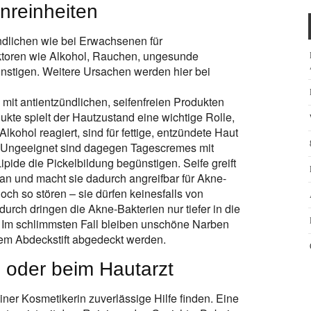
nreinheiten
dlichen wie bei Erwachsenen für
toren wie Alkohol, Rauchen, ungesunde
nstigen. Weitere Ursachen werden hier bei
mit antientzündlichen, seifenfreien Produkten
ukte spielt der Hautzustand eine wichtige Rolle,
kohol reagiert, sind für fettige, entzündete Haut
. Ungeeignet sind dagegen Tagescremes mit
ipide die Pickelbildung begünstigen. Seife greift
an und macht sie dadurch angreifbar für Akne-
och so stören – sie dürfen keinesfalls von
rch dringen die Akne-Bakterien nur tiefer in die
 Im schlimmsten Fall bleiben unschöne Narben
nem Abdeckstift abgedeckt werden.
n oder beim Hautarzt
iner Kosmetikerin zuverlässige Hilfe finden. Eine