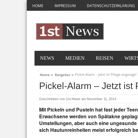
HOME
IMPRESSUM
DATENSCHUTZERKLÄRUNG
NEWS
MEDIEN
REISEN
WIRT
Pickel-Alarm – Jetzt ist Pflege angesagt!
Home »
Ratgeber »
Pickel-Alarm – Jetzt ist
Geschrieben von
1st-News
am November 11, 2014
Mit Pickeln und Pusteln hat fast jeder Te
Erwachsene werden von Spätakne geplagt.
Umstellungen, aber auch eine ungesunde L
sich Hautunreinheiten meist erfolgreich 