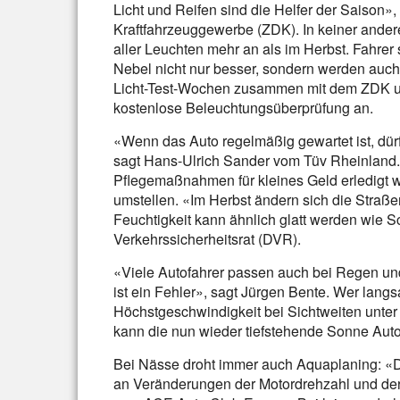
Licht und Reifen sind die Helfer der Saison»
Kraftfahrzeuggewerbe (ZDK). In keiner ander
aller Leuchten mehr an als im Herbst. Fahrer
Nebel nicht nur besser, sondern werden auch
Licht-Test-Wochen zusammen mit dem ZDK u
kostenlose Beleuchtungsüberprüfung an.
«Wenn das Auto regelmäßig gewartet ist, dür
sagt Hans-Ulrich Sander vom Tüv Rheinland.
Pflegemaßnahmen für kleines Geld erledigt w
umstellen. «Im Herbst ändern sich die Straße
Feuchtigkeit kann ähnlich glatt werden wie
Verkehrssicherheitsrat (DVR).
«Viele Autofahrer passen auch bei Regen und 
ist ein Fehler», sagt Jürgen Bente. Wer langs
Höchstgeschwindigkeit bei Sichtweiten unter
kann die nun wieder tiefstehende Sonne Auto
Bei Nässe droht immer auch Aquaplaning: «D
an Veränderungen der Motordrehzahl und de