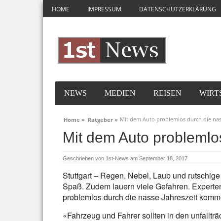
HOME
IMPRESSUM
DATENSCHUTZERKLÄRUNG
NEWS
MEDIEN
REISEN
WIRT
Mit dem Auto problemlos durch die nass
Home »
Ratgeber »
Mit dem Auto problemlos
Geschrieben von
1st-News
am September 18, 2017
Stuttgart – Regen, Nebel, Laub und rutschig
Spaß. Zudem lauern viele Gefahren. Experten
problemlos durch die nasse Jahreszeit komm
«Fahrzeug und Fahrer sollten in den unfallträ