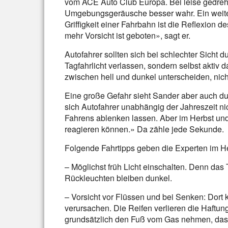
vom ACE Auto Club Europa. Bei leise gedre
Umgebungsgeräusche besser wahr. Ein weit
Griffigkeit einer Fahrbahn ist die Reflexion de
mehr Vorsicht ist geboten», sagt er.
Autofahrer sollten sich bei schlechter Sicht d
Tagfahrlicht verlassen, sondern selbst aktiv 
zwischen hell und dunkel unterscheiden, nich
Eine große Gefahr sieht Sander aber auch d
sich Autofahrer unabhängig der Jahreszeit 
Fahrens ablenken lassen. Aber im Herbst un
reagieren können.» Da zähle jede Sekunde.
Folgende Fahrtipps geben die Experten im He
– Möglichst früh Licht einschalten. Denn das T
Rückleuchten bleiben dunkel.
– Vorsicht vor Flüssen und bei Senken: Dor
verursachen. Die Reifen verlieren die Haftun
grundsätzlich den Fuß vom Gas nehmen, das