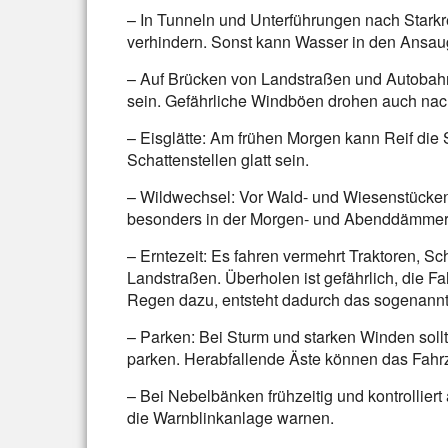
– In Tunneln und Unterführungen nach Stark
verhindern. Sonst kann Wasser in den Ansaug
– Auf Brücken von Landstraßen und Autobahn
sein. Gefährliche Windböen drohen auch na
– Eisglätte: Am frühen Morgen kann Reif di
Schattenstellen glatt sein.
– Wildwechsel: Vor Wald- und Wiesenstücken
besonders in der Morgen- und Abenddämmeru
– Erntezeit: Es fahren vermehrt Traktoren, S
Landstraßen. Überholen ist gefährlich, die F
Regen dazu, entsteht dadurch das sogenannt
– Parken: Bei Sturm und starken Winden soll
parken. Herabfallende Äste können das Fah
– Bei Nebelbänken frühzeitig und kontrollie
die Warnblinkanlage warnen.