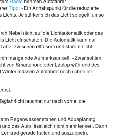
htem
Radio
nehmen Autofahrer
erer
Tipp
: «Ein Anhaltspunkt für die reduzierte
s Lichts. Je stärker sich das Licht spiegelt, umso
urch Nebel nicht auf die Lichtautomatik oder das
das Licht einschalten. Die Automatik kann nur
t aber zwischen diffusem und klarem Licht.
urch mangelnde Aufmerksamkeit: «Zwar sollten
nicht von Smartphone oder Laptop während des
d Winter müssen Autofahrer noch schneller
rbst:
agfahrlicht leuchtet nur nach vorne, die
t kann Regenwasser stehen und Aquaplaning
g und das Auto lässt sich nicht mehr lenken. Dann
 Lenkrad gerade halten und auszuppeln.