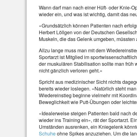
Wann darf man nach einer Hüft- oder Knie-Op
wieder ein, und was ist wichtig, damit das n
«Grundsätzlich können Patienten nach erfolgr
Herbert Löllgen von der Deutschen Gesellsch
Muskeln, die das Gelenk umgeben, müssten a
Allzu lange muss man mit dem Wiedereinstieg
Sportarzt ist Mitglied im sportwissenschaftl
der muskulären Stabilisation sollte man früh 
nicht gänzlich verloren geht.»
Spricht aus medizinischer Sicht nichts da
bereits wieder loslegen. «Natürlich steht ma
Wiedereinstieg beginne vielmehr mit Koordi
Beweglichkeit wie Putt-Übungen oder leic
«Idealerweise steigen Patienten bald nach de
wieder ins Training ein», rät der Sportarzt. 
Umständen ausrenken, ein Kniegelenk könnte
Schuhe
ohne Spikes anzuziehen. Um die la