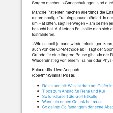
Sorgen machen. «Gangschulungen sind auch 
Manche Patienten machen allerdings die Erf
mehrmonatige Trainingspause plädiert. In de
um Rat bitten, sagt Herwegen – am besten je
besucht hat. Auf keinen Fall sollte man sich
lostrainieren.
«Wie schnell jemand wieder einsteigen kann
auch von der OP-Methode ab», sagt der Sport
Gründe für eine längere Pause gibt. «In der 
Wiedereinstieg von einem Trainer oder Physio
Fotocredits: Uwe Anspach
(dpa/tmn)
Similar Posts:
Reich und alt: Was ist dran am Golfer-
Tipps zum Antrag für Reha und Kur
So funktioniert die Golf-Etikette
Wann ein neues Gelenk her muss
So gelingt Golfanfängern der erste Abs