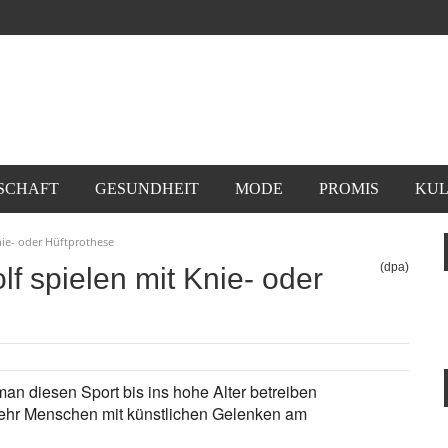
SCHAFT
GESUNDHEIT
MODE
PROMIS
KUL
nie- oder Hüftprothese
(dpa)
f spielen mit Knie- oder
an diesen Sport bis ins hohe Alter betreiben
mehr Menschen mit künstlichen Gelenken am