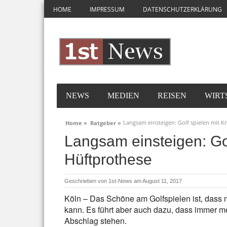
HOME
IMPRESSUM
DATENSCHUTZERKLÄRUNG
NEWS
MEDIEN
REISEN
WIRT
Langsam einsteigen: Golf spielen mit K
Home »
Ratgeber »
Langsam einsteigen: Gol
Hüftprothese
Geschrieben von
1st-News
am August 11, 2017
Köln – Das Schöne am Golfspielen ist, dass m
kann. Es führt aber auch dazu, dass immer 
Abschlag stehen.