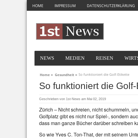
HOME
IMPRESSUM
DATENSCHUTZERKLÄRUNG
NEWS
MEDIEN
REISEN
WIRT
So funktioniert die Golf-Etikette
Home »
Gesundheit »
So funktioniert die Golf-
Geschrieben von
1st-News
am Mai 02, 2019
Zürich – Nicht schreien, nicht schummeln, un
Golfplatz gibt es nicht nur Spiel-, sondern a
dass man ganze Bücher darüber schreiben k
So wie Yves C. Ton-That, der mit seinem Unt