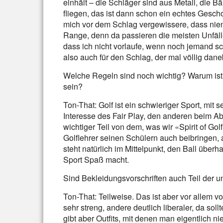
einhält – die Schläger sind aus Metall, die B
fliegen, das ist dann schon ein echtes Gescho
mich vor dem Schlag vergewissere, dass niema
Range, denn da passieren die meisten Unfälle
dass ich nicht vorlaufe, wenn noch jemand s
also auch für den Schlag, der mal völlig dan
Welche Regeln sind noch wichtig? Warum ist e
sein?
Ton-That: Golf ist ein schwieriger Sport, mi
Interesse des Fair Play, den anderen beim Abs
wichtiger Teil von dem, was wir «Spirit of Go
Golflehrer seinen Schülern auch beibringen
steht natürlich im Mittelpunkt, den Ball überh
Sport Spaß macht.
Sind Bekleidungsvorschriften auch Teil der 
Ton-That: Teilweise. Das ist aber vor allem 
sehr streng, andere deutlich liberaler, da sol
gibt aber Outfits, mit denen man eigentlich ni