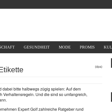
SCHAFT
GESUNDHEIT
MODE
PROMIS
KUL
(dpa)
Etikette
d dabei bitte halbwegs zügig spielen: Auf dem
uch Verhaltensregeln. Und die sind so umfangreich,
ann.
ernehmen Expert Golf zahlreiche Ratgeber rund