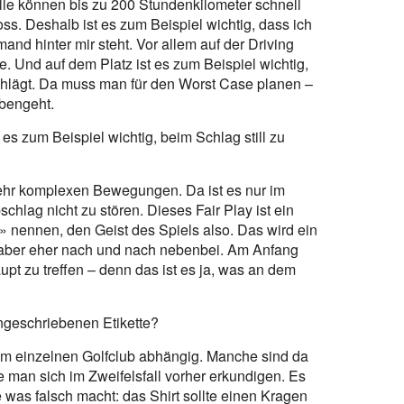
älle können bis zu 200 Stundenkilometer schnell
ss. Deshalb ist es zum Beispiel wichtig, dass ich
nd hinter mir steht. Vor allem auf der Driving
. Und auf dem Platz ist es zum Beispiel wichtig,
chlägt. Da muss man für den Worst Case planen –
ebengeht.
s zum Beispiel wichtig, beim Schlag still zu
t sehr komplexen Bewegungen. Da ist es nur im
chlag nicht zu stören. Dieses Fair Play ist ein
lf» nennen, den Geist des Spiels also. Das wird ein
, aber eher nach und nach nebenbei. Am Anfang
aupt zu treffen – denn das ist es ja, was an dem
ungeschriebenen Etikette?
vom einzelnen Golfclub abhängig. Manche sind da
lte man sich im Zweifelsfall vorher erkundigen. Es
e was falsch macht: das Shirt sollte einen Kragen