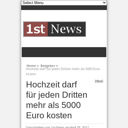
Home »
Ratgeber »
Hochzeit darf für jeden Dritten mehr als 5000 Euro
kosten
(dpa)
Hochzeit darf
für jeden Dritten
mehr als 5000
Euro kosten
Geschrieben von
1st-News
am April 28, 2017