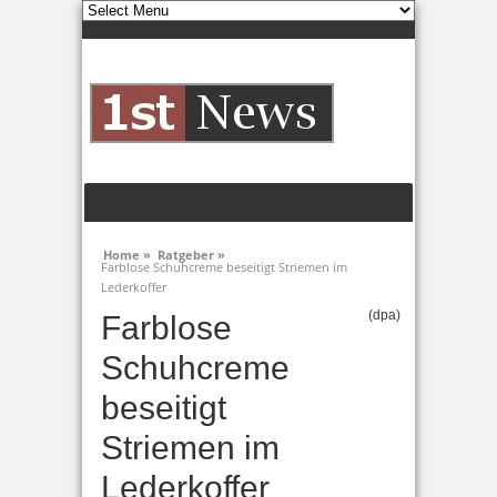
Home »
Ratgeber »
Farblose Schuhcreme beseitigt Striemen im
Lederkoffer
(dpa)
Farblose
Schuhcreme
beseitigt
Striemen im
Lederkoffer