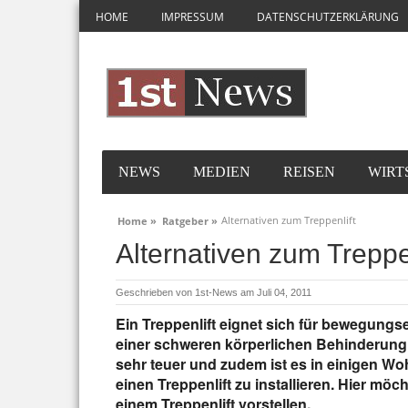
HOME
IMPRESSUM
DATENSCHUTZERKLÄRUNG
NEWS
MEDIEN
REISEN
WIRT
Alternativen zum Treppenlift
Home »
Ratgeber »
Alternativen zum Treppen
Geschrieben von
1st-News
am Juli 04, 2011
Ein Treppenlift eignet sich für bewegung
einer schweren körperlichen Behinderung. 
sehr teuer und zudem ist es in einigen W
einen Treppenlift zu installieren. Hier möc
einem Treppenlift vorstellen.