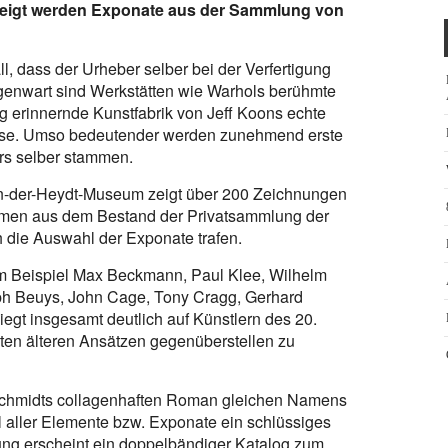
eigt werden Exponate aus der Sammlung von
ll, dass der Urheber selber bei der Verfertigung
egenwart sind Werkstätten wie Warhols berühmte
ng erinnernde Kunstfabrik von Jeff Koons echte
ise. Umso bedeutender werden zunehmend erste
rs selber stammen.
an-der-Heydt-Museum zeigt über 200 Zeichnungen
ammen aus dem Bestand der Privatsammlung der
h die Auswahl der Exponate trafen.
m Beispiel Max Beckmann, Paul Klee, Wilhelm
ph Beuys, John Cage, Tony Cragg, Gerhard
egt insgesamt deutlich auf Künstlern des 20.
ten älteren Ansätzen gegenüberstellen zu
o Schmidts collagenhaften Roman gleichen Namens
l aller Elemente bzw. Exponate ein schlüssiges
ng erscheint ein doppelbändiger Katalog zum