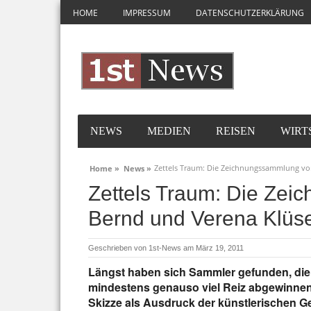
HOME
IMPRESSUM
DATENSCHUTZERKLÄRUNG
NEWS
MEDIEN
REISEN
WIRT
Zettels Traum: Die Zeichnungssammlung vo
Home »
News »
Zettels Traum: Die Ze
Bernd und Verena Klüs
Geschrieben von
1st-News
am März 19, 2011
Längst haben sich Sammler gefunden, die 
mindestens genauso viel Reiz abgewinnen
Skizze als Ausdruck der künstlerischen Gen