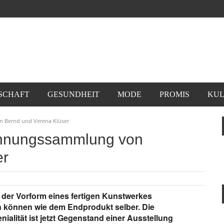
SCHAFT
GESUNDHEIT
MODE
PROMIS
KUL
n Bernd und Verena Klüser
ichnungssammlung von
er
der Vorform eines fertigen Kunstwerkes
 können wie dem Endprodukt selber. Die
ialität ist jetzt Gegenstand einer Ausstellung