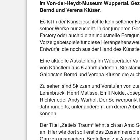
im Von-der-Heydt-Museum Wuppertal. Gez
Bernd und Verena Klüser.
Es ist in der Kunstgeschichte kein seltener Fa
seiner Werke nur zusieht. In der jüngeren G
Factory oder auch die an industrielle Fertigu
Vorzeigebeispiele für diese Herangehenswe
Entwürfe, die noch aus der Hand des Künstle
Eine aktuelle Ausstellung im Wuppertaler V
von Künstlern aus 5 Jahrhunderten. Sie st
Galeristen Bernd und Verena Klüser, die auc
Zu sehen sind Skizzen und Vorstufen von zu
Lehmbruck, Henri Matisse, Emil Nolde, Jose
Richter oder Andy Warhol. Der Schwerpunkt li
Jahrhunderts, unter anderem, um deren Arbei
können.
Der Titel „Zettels Traum“ lehnt sich an Arn
an. Hier wie dort soll erst das Zusammenspie
Ganzes ausmachen. Begleitend zur Ausstellu