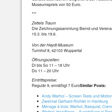
Museumspreis von 50 Euro.
***
Zettels Traum
Die Zeichnungssammlung Bernd und Verena
15.3. bis 19.6.
Von der Heydt-Museum
Turmhof 8, 42103 Wuppertal
Öffnungszeiten:
Di bis So 11 – 18 Uhr
Do 11 – 20 Uhr
Eintrittspreise:
Regulär 9, ermäßigt 7 Euro
Similar Posts:
Andy Warhol – Screen Tests und Motion
Zweimal Gerhard Richter in Hamburg
Ménage à trois: Warhol, Basquiat, Clem
Warhol: Headlines – Ausstellung in Fran