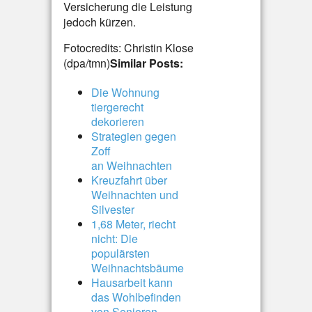
Versicherung die Leistung
jedoch kürzen.
Fotocredits: Christin Klose
(dpa/tmn)
Similar Posts:
Die Wohnung
tiergerecht
dekorieren
Strategien gegen
Zoff
an Weihnachten
Kreuzfahrt über
Weihnachten und
Silvester
1,68 Meter, riecht
nicht: Die
populärsten
Weihnachtsbäume
Hausarbeit kann
das Wohlbefinden
von Senioren