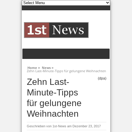
Home »
News »
Zehn Last-Minute-Tipps für gelungene Weihnachten
(dpa)
Zehn Last-
Minute-Tipps
für gelungene
Weihnachten
Geschrieben von
1st-News
am Dezember 23, 2017