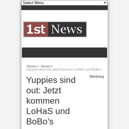
Home »
News »
Yuppies sind out: Jetzt kommen LoHaS und BoBo’s
Werbung
Yuppies sind
out: Jetzt
kommen
LoHaS und
BoBo’s