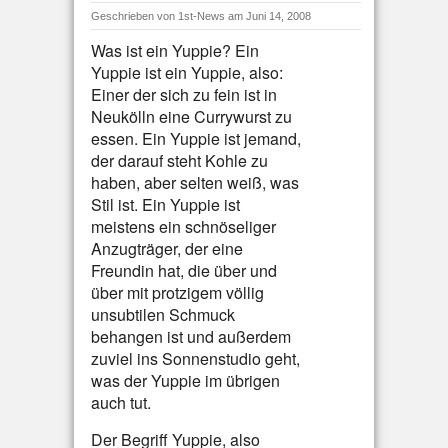
Geschrieben von
1st-News
am Juni 14, 2008
Was ist ein Yuppie? Ein
Yuppie ist ein Yuppie, also:
Einer der sich zu fein ist in
Neukölln eine Currywurst zu
essen. Ein Yuppie ist jemand,
der darauf steht Kohle zu
haben, aber selten weiß, was
Stil ist. Ein Yuppie ist
meistens ein schnöseliger
Anzugträger, der eine
Freundin hat, die über und
über mit protzigem völlig
unsubtilen Schmuck
behangen ist und außerdem
zuviel ins Sonnenstudio geht,
was der Yuppie im übrigen
auch tut.
Der Begriff Yuppie, also