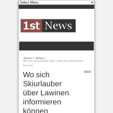
Home »
News »
Wo sich Skiurlauber über Lawinen informieren
können
(dpa)
Wo sich
Skiurlauber
über Lawinen
informieren
können