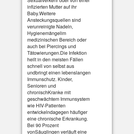
Sexualverkehr oder von einer
infizierten Mutter auf ihr
Baby.Weitere
Ansteckungsquellen sind
verunreinigte Nadeln,
Hygienemängelim
medizinischen Bereich oder
auch bei Piercings und
Tätowierungen.Die Infektion
heilt in den meisten Fällen
schnell von selbst aus
undbringt einen lebenslangen
Immunschutz. Kinder,
Senioren und
chronischKranke mit
geschwächtem Immunsystem
wie HIV-Patienten
entwickelndagegen häufiger
eine chronische Erkrankung.
Bei 90 Prozent
vonSäuglingen verläuft eine