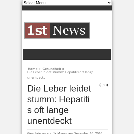
Home »
Gesundheit »
Die Leber leidet stumm: Hepatitis oft lange
unentdeckt
(dpa)
Die Leber leidet
stumm: Hepatiti
s oft lange
unentdeckt
Geschrieben von
1st-News
am Dezember 16, 2016