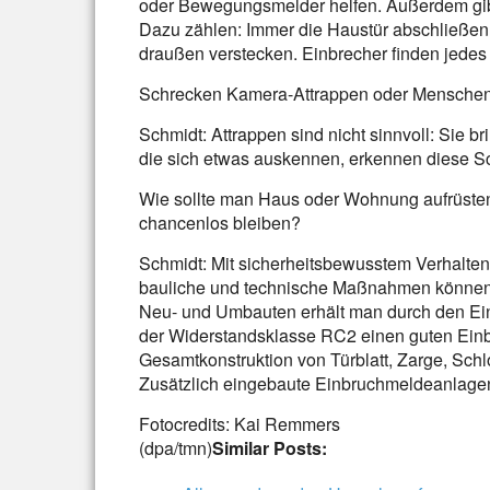
oder Bewegungsmelder helfen. Außerdem gibt
Dazu zählen: Immer die Haustür abschließen, 
draußen verstecken. Einbrecher finden jedes
Schrecken Kamera-Attrappen oder Mensche
Schmidt: Attrappen sind nicht sinnvoll: Sie b
die sich etwas auskennen, erkennen diese Sc
Wie sollte man Haus oder Wohnung aufrüsten
chancenlos bleiben?
Schmidt: Mit sicherheitsbewusstem Verhalten a
bauliche und technische Maßnahmen können d
Neu- und Umbauten erhält man durch den E
der Widerstandsklasse RC2 einen guten Einbru
Gesamtkonstruktion von Türblatt, Zarge, Sch
Zusätzlich eingebaute Einbruchmeldeanlage
Fotocredits: Kai Remmers
(dpa/tmn)
Similar Posts: