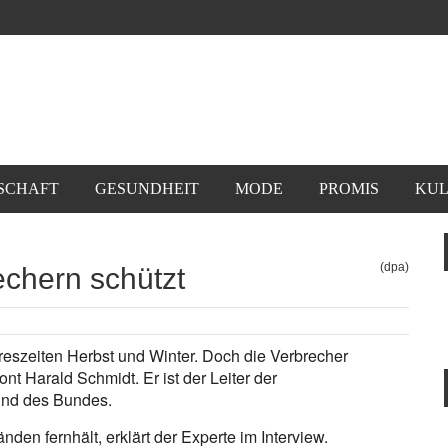
SCHAFT
GESUNDHEIT
MODE
PROMIS
KUL
(dpa)
echern schützt
hreszeiten Herbst und Winter. Doch die Verbrecher
nt Harald Schmidt. Er ist der Leiter der
 und des Bundes.
en fernhält, erklärt der Experte im Interview.