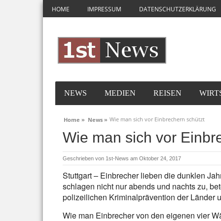
HOME
IMPRESSUM
DATENSCHUTZERKLÄRUNG
NEWS
MEDIEN
REISEN
WIRT
Wie man sich vor Einbrechern schützt
Home »
News »
Wie man sich vor Einbr
Geschrieben von
1st-News
am Oktober 24, 2017
Stuttgart – Einbrecher lieben die dunklen Ja
schlagen nicht nur abends und nachts zu, beto
polizeilichen Kriminalprävention der Länder
Wie man Einbrecher von den eigenen vier Wänd