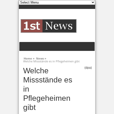
Home »
News »
Welche Missstände es in Pflegeheimen gibt
(dpa)
Welche
Missstände es
in
Pflegeheimen
gibt