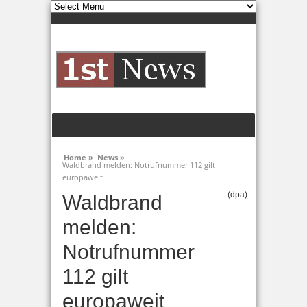
Home »
News »
Waldbrand melden: Notrufnummer 112 gilt
europaweit
(dpa)
Waldbrand
melden:
Notrufnummer
112 gilt
europaweit