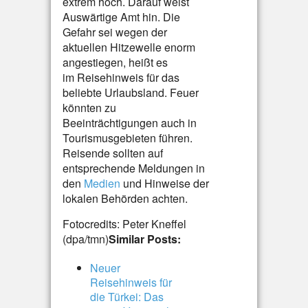
extrem hoch. Darauf weist
Auswärtige Amt hin. Die
Gefahr sei wegen der
aktuellen Hitzewelle enorm
angestiegen, heißt es
im Reisehinweis für das
beliebte Urlaubsland. Feuer
könnten zu
Beeinträchtigungen auch in
Tourismusgebieten führen.
Reisende sollten auf
entsprechende Meldungen in
den
Medien
und Hinweise der
lokalen Behörden achten.
Fotocredits: Peter Kneffel
(dpa/tmn)
Similar Posts:
Neuer
Reisehinweis für
die Türkei: Das