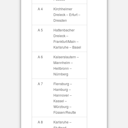
A 4
Kirchheimer
Dreieck – Erfurt –
Dresden
A 5
Hattenbacher
Dreieck –
Frankfurt/Main –
Karlsruhe – Basel
A 6
Kaiserslautern –
Mannheim –
Heilbronn –
Nürnberg
A 7
Flensburg –
Hamburg –
Hannover –
Kassel –
Würzburg –
Füssen/Reutte
A 8
Karlsruhe –
Stuttgart –