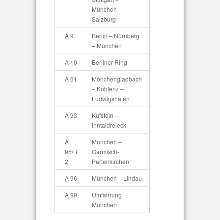
München –
Salzburg
A 9
Berlin – Nürnberg
– München
A 10
Berliner Ring
A 61
Mönchengladbach
– Koblenz –
Ludwigshafen
A 93
Kufstein –
Inntaldreieck
A
München –
95/B
Garmisch-
2
Partenkirchen
A 96
München – Lindau
A 99
Umfahrung
München