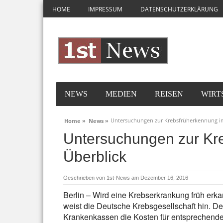
HOME
IMPRESSUM
DATENSCHUTZERKLÄRUNG
NEWS
MEDIEN
REISEN
WIRT
Untersuchungen zur Krebsfrüherkennung i
Home »
News »
Untersuchungen zur Kr
Überblick
Geschrieben von
1st-News
am Dezember 16, 2016
Berlin – Wird eine Krebserkrankung früh erk
weist die Deutsche Krebsgesellschaft hin. D
Krankenkassen die Kosten für entsprechend