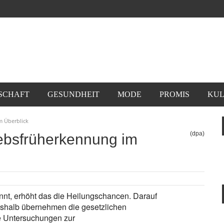
SCHAFT
GESUNDHEIT
MODE
PROMIS
KUL
m Überblick
(dpa)
ebsfrüherkennung im
annt, erhöht das die Heilungschancen. Darauf
eshalb übernehmen die gesetzlichen
e Untersuchungen zur