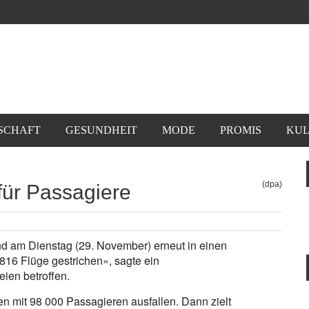
SCHAFT
GESUNDHEIT
MODE
PROMIS
KUL
(dpa)
 für Passagiere
ind am Dienstag (29. November) erneut in einen
 816 Flüge gestrichen», sagte ein
ien betroffen.
mit 98 000 Passagieren ausfallen. Dann zielt