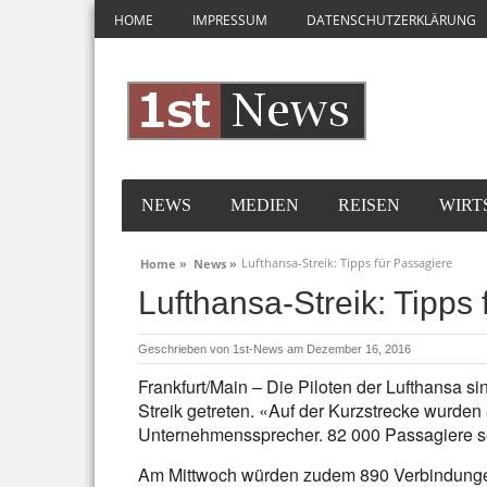
HOME
IMPRESSUM
DATENSCHUTZERKLÄRUNG
NEWS
MEDIEN
REISEN
WIRT
Lufthansa-Streik: Tipps für Passagiere
Home »
News »
Lufthansa-Streik: Tipps
Geschrieben von
1st-News
am Dezember 16, 2016
Frankfurt/Main – Die Piloten der Lufthansa s
Streik getreten. «Auf der Kurzstrecke wurden
Unternehmenssprecher. 82 000 Passagiere se
Am Mittwoch würden zudem 890 Verbindungen 