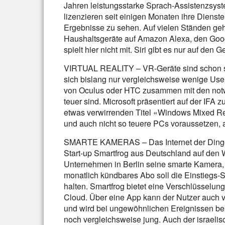
Jahren leistungsstarke Sprach-Assistenzsyst
lizenzieren seit einigen Monaten ihre Dienste 
Ergebnisse zu sehen. Auf vielen Ständen ge
Haushaltsgeräte auf Amazon Alexa, den Googl
spielt hier nicht mit. Siri gibt es nur auf den
VIRTUAL REALITY – VR-Geräte sind schon se
sich bislang nur vergleichsweise wenige User
von Oculus oder HTC zusammen mit den not
teuer sind. Microsoft präsentiert auf der IF
etwas verwirrenden Titel «Windows Mixed Real
und auch nicht so teuere PCs voraussetzen, a
SMARTE KAMERAS – Das Internet der Dinge f
Start-up Smartfrog aus Deutschland auf den W
Unternehmen in Berlin seine smarte Kamera, di
monatlich kündbares Abo soll die Einstiegs-
halten. Smartfrog bietet eine Verschlüsselu
Cloud. Über eine App kann der Nutzer auch 
und wird bei ungewöhnlichen Ereignissen bena
noch vergleichsweise jung. Auch der israelis