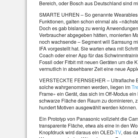
Bereich, oder Bosch aus Deutschland sind mit
SMARTE UHREN – So genannte Wearables, a
Funktionen, galten schon einmal als «nächste
Doch es gab bislang zu wenig Anwendungen, 
Verbraucher abgegeben hätten, monierten Ma
noch wachsende – Segment will Samsung mit 
IFA vorgestellt hat. Sie warten etwa mit Schri
Coach oder einer App für das Schwimmtrainin
Fossil oder Fitbit mit neuen Geräten um die 
vermutlich in absehbarer Zeit eine neue Appl
VERSTECKTE FERNSEHER – Ultraflache Bilds
solche wahrgenommen werden, liegen im
Tr
Frame» ein Gerät, das sich im Off-Modus ein
schwarze Fläche den Raum zu dominieren, ze
hundert Motiven ausgewählt werden können.
Ein Prototyp von Panasonic vollzieht die Cam
transparente Fläche, etwa als eine in den W
Knopfdruck wird daraus ein OLED-
TV
, das d