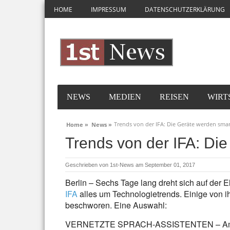
HOME
IMPRESSUM
DATENSCHUTZERKLÄRUNG
NEWS
MEDIEN
REISEN
WIRT
Trends von der IFA: Die Geräte werden smar
Home »
News »
Trends von der IFA: Di
Geschrieben von
1st-News
am September 01, 2017
Berlin – Sechs Tage lang dreht sich auf der 
IFA
alles um Technologietrends. Einige von i
beschworen. Eine Auswahl:
VERNETZTE SPRACH-ASSISTENTEN – Amazon