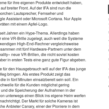
eme für ihre eigenen Produkte entwickelt haben,
auf breiter Front. Auf der IFA sind nun die
horchen Lautsprecher, Fernseher und
e Assistant oder Microsoft Cortana. Nur Apple
 Geräten mit einem Apfel-Logo.
it Jahren ein Hype-Thema. Allerdings haben
 eine VR-Brille zugelegt, auch weil die Systeme
wendigen High-End-Rechner vergleichsweise
A zusammen mit fünf Hardware-Partnern unter dem
ity» neue VR-Brillen, die nicht soviel kosten
ber in ersten Tests eine ganz gute Figur abgeben.
ür den Hausgebrauch will auf der IFA das junge
eg bringen. Als erstes Produkt zeigt das
e in fünf Minuten einsatzbereit sein soll. Ein
Schwelle für die Kunden möglichst gering
ng und die Speicherung der Aufnahmen in der
von unterwegs einen Blick ins eigene Heim werfen
chrichtigt. Der Markt für solche Kameras ist
che Anbieter Canary, einer der Pioniere in dem