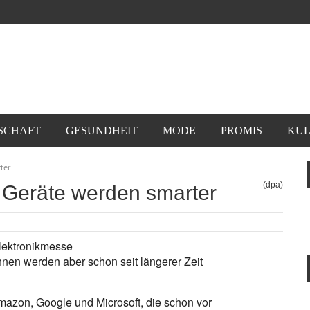
SCHAFT
GESUNDHEIT
MODE
PROMIS
KUL
ter
(dpa)
e Geräte werden smarter
Elektronikmesse
hnen werden aber schon seit längerer Zeit
, Google und Microsoft, die schon vor