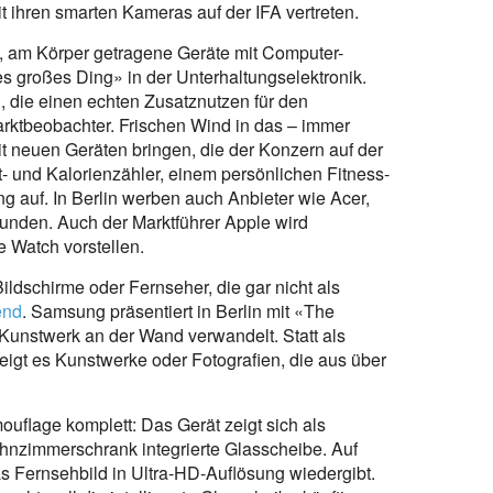
 ihren smarten Kameras auf der IFA vertreten.
m Körper getragene Geräte mit Computer-
s großes Ding» in der Unterhaltungselektronik.
die einen echten Zusatznutzen für den
rktbeobachter. Frischen Wind in das – immer
neuen Geräten bringen, die der Konzern auf der
tt- und Kalorienzähler, einem persönlichen Fitness-
g auf. In Berlin werben auch Anbieter wie Acer,
Kunden. Auch der Marktführer Apple wird
e Watch vorstellen.
chirme oder Fernseher, die gar nicht als
end
. Samsung präsentiert in Berlin mit «The
 Kunstwerk an der Wand verwandelt. Statt als
igt es Kunstwerke oder Fotografien, die aus über
ouflage komplett: Das Gerät zeigt sich als
ohnzimmerschrank integrierte Glasscheibe. Auf
as Fernsehbild in Ultra-HD-Auflösung wiedergibt.