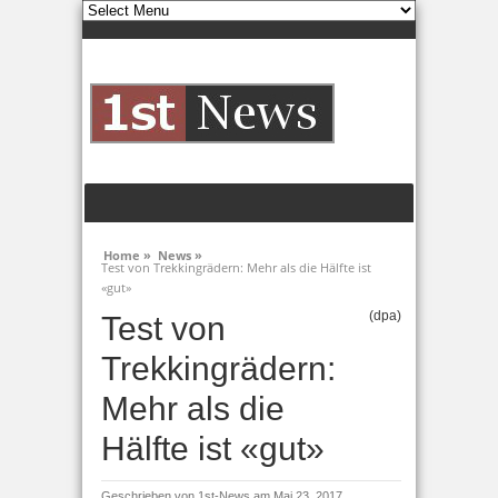
Home »
News »
Test von Trekkingrädern: Mehr als die Hälfte ist
«gut»
(dpa)
Test von
Trekkingrädern:
Mehr als die
Hälfte ist «gut»
Geschrieben von
1st-News
am Mai 23, 2017