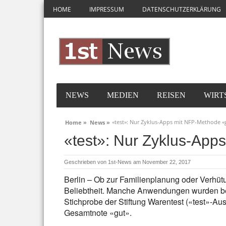
HOME
IMPRESSUM
DATENSCHUTZERKLÄRUNG
NEWS
MEDIEN
REISEN
WIRT
«test»: Nur Zyklus-Apps mit NFP-Methode «
Home »
News »
«test»: Nur Zyklus-App
Geschrieben von
1st-News
am November 22, 2017
Berlin – Ob zur Familienplanung oder Verhüt
Beliebtheit. Manche Anwendungen wurden bere
Stichprobe der Stiftung Warentest («test»-Au
Gesamtnote «gut».