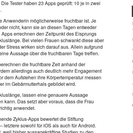
Die Tester haben 23 Apps geprüft: 10 je in zwei
.
 Anwenderin möglicherweise fruchtbar ist. Je
er nicht, kann sie an diesen Tagen entweder
e Apps errechnen den Zeitpunkt des Eisprungs
Zykluslänge. Bei vielen Frauen schwankt diese aber
der Stress wirken sich darauf aus. Allein aufgrund
eine Aussage über die fruchtbaren Tage treffen.
erechnen die fruchtbare Zeit anhand der
dern allerdings auch deutlich mehr Engagement
or dem Aufstehen ihre Körpertemperatur messen
er im Gebärmutterhals gebildet wird.
ykluslänge, lassen eine genauere Aussage
n kann. Das setzt aber voraus, dass die Frau
richtig anwendet.
ende Zyklus-Apps bewertet die Stiftung
letztere sowohl für iOS als auch für Android.
t, weil bisher aussagekräftige Studien zu den