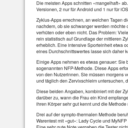
Die meisten Apps schnitten «mangelhaft» ab. 
Versionen, 2 nur für Android und 1 nur für iOS
Zyklus-Apps errechnen, an welchen Tagen die
nachdem, ob sie schwanger werden möchte od
verhüten oder eben nicht. Das Problem: Viel
rein statistisch auf Grundlage der mittleren 
erheblich. Eine intensive Sporteinheit etwa o
eines Durchschnittswertes lasse sich daher k
Einige Apps nehmen es etwas genauer: Sie b
sogenannten NFP-Methode. Diese Apps erfor
von den Nutzerinnen. Sie müssen morgens v
und täglich den Zervixschleim untersuchen, d
Diese beiden Angaben, kombiniert mit der Z
darüber zu, wann die Frau ein Kind empfange
ihren Körper sehr gut kennt und die Methode 
Drei auf der sympto-thermalen Methode beruh
Warentest mit «gut»: Lady Cycle und MyNFP – 
Eine sehr gute Note vergaben die Tester nich