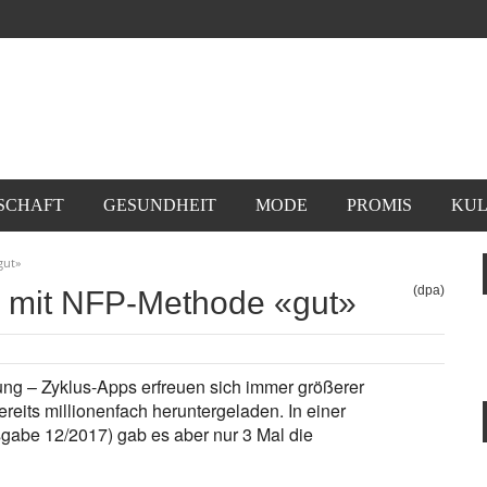
SCHAFT
GESUNDHEIT
MODE
PROMIS
KUL
gut»
(dpa)
s mit NFP-Methode «gut»
ung – Zyklus-Apps erfreuen sich immer größerer
its millionenfach heruntergeladen. In einer
sgabe 12/2017) gab es aber nur 3 Mal die