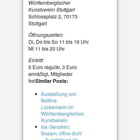
Württembergischer
Kunstverein Stuttgart
Schlossplatz 2, 70173
Stuttgart
Öffnungszeiten:
Di, Do bis So 11 bis 18 Uhr
Mi 11 bis 20 Uhr
Eintritt:
5 Euro regulär, 3 Euro
ermäßigt, Mitglieder
frei
Similar Posts:
Ausstellung von
Bettina
Lockemann im
Württembergischen
Kunstverein
Isa Genzken:
Sesam, öffne dich!
– Ausstellung im