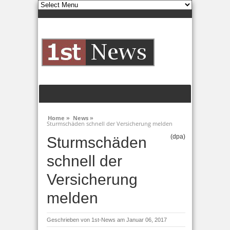
Home »
News »
Sturmschäden schnell der Versicherung melden
(dpa)
Sturmschäden
schnell der
Versicherung
melden
Geschrieben von
1st-News
am Januar 06, 2017