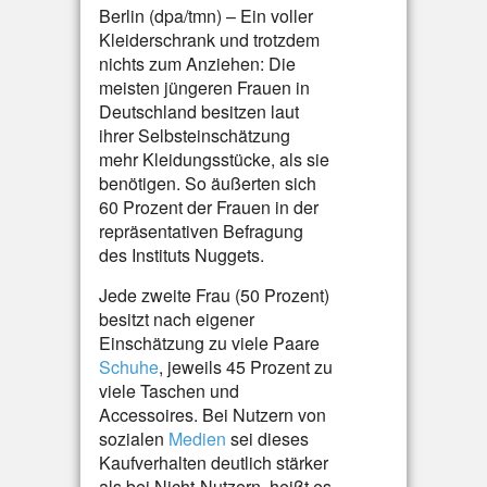
Berlin (dpa/tmn) – Ein voller
Kleiderschrank und trotzdem
nichts zum Anziehen: Die
meisten jüngeren Frauen in
Deutschland besitzen laut
ihrer Selbsteinschätzung
mehr Kleidungsstücke, als sie
benötigen. So äußerten sich
60 Prozent der Frauen in der
repräsentativen Befragung
des Instituts Nuggets.
Jede zweite Frau (50 Prozent)
besitzt nach eigener
Einschätzung zu viele Paare
Schuhe
, jeweils 45 Prozent zu
viele Taschen und
Accessoires. Bei Nutzern von
sozialen
Medien
sei dieses
Kaufverhalten deutlich stärker
als bei Nicht-Nutzern, heißt es