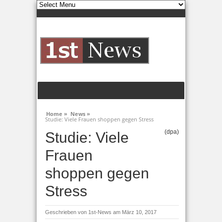
Home »
News »
Studie: Viele Frauen shoppen gegen Stress
(dpa)
Studie: Viele
Frauen
shoppen gegen
Stress
Geschrieben von
1st-News
am März 10, 2017