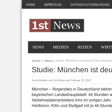
HOME
IMPRESSUM
DATENSCHUTZERKLÄRUNG
NEWS
MEDIEN
REISEN
WIRT
Studie: München ist deutsche Stau-Hauptst
Home »
News »
Studie: München ist de
Geschrieben von
1st-News
am Februar 22, 2017
München – Nirgendwo in Deutschland stehen 
bayerischen Landeshauptstadt. 49 Stunden wa
Verkehrsdatenanbieters Inrix im vorigen Jahr
Heilbronn, Köln und Stuttgart mit je 46 Stund