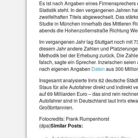
Es ist nach Angaben eines Firmensprechers d
Statistik steht. In den vergangenen Jahren hat
zweifelhaften Titels abgewechselt. Das stär
Studie in München innerhalb des Mittleren R
abends die Hohenzollernstraße Richtung We
Im vergangenen Jahr lag Stuttgart noch mit 
diesem Jahr andere Zahlen und Platzierungen
Methodik bei der Erhebung zurück. Die Zahl
falsch, sagte ein Sprecher. Inzwischen seien 
nach eigenen Angaben
Daten
aus 300 Millio
Insgesamt analysierte Inrix 62 deutsche Stä
Staus für alle Autofahrer direkt und indirekt
auf 69 Milliarden Euro – das sind rein rechne
Autofahrer sind in Deutschland laut Inrix etwa
Großbritannien.
Fotocredits: Frank Rumpenhorst
(dpa)
Similar Posts: