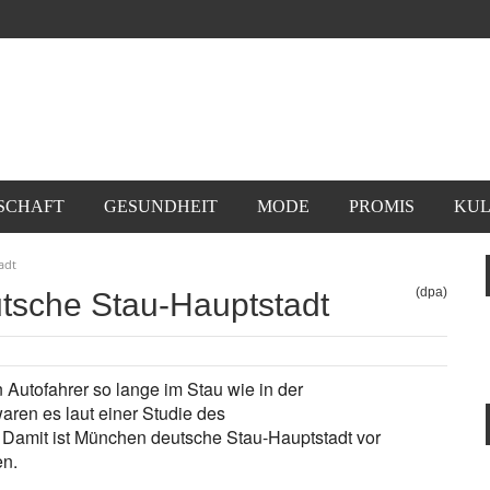
SCHAFT
GESUNDHEIT
MODE
PROMIS
KUL
adt
(dpa)
utsche Stau-Hauptstadt
Autofahrer so lange im Stau wie in der
ren es laut einer Studie des
. Damit ist München deutsche Stau-Hauptstadt vor
en.