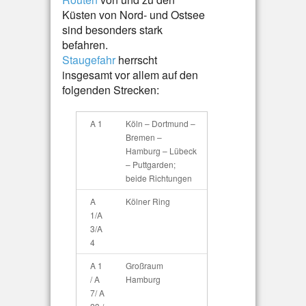
Küsten von Nord- und Ostsee
sind besonders stark
befahren.
Staugefahr
herrscht
insgesamt vor allem auf den
folgenden Strecken:
A 1
Köln – Dortmund –
Bremen –
Hamburg – Lübeck
– Puttgarden;
beide Richtungen
A
Kölner Ring
1/A
3/A
4
A 1
Großraum
/ A
Hamburg
7/ A