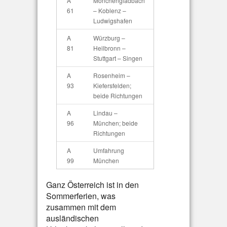
A
Mönchengladbach
61
– Koblenz –
Ludwigshafen
A
Würzburg –
81
Heilbronn –
Stuttgart – Singen
A
Rosenheim –
93
Kiefersfelden;
beide Richtungen
A
Lindau –
96
München; beide
Richtungen
A
Umfahrung
99
München
Ganz Österreich ist in den
Sommerferien, was
zusammen mit dem
ausländischen