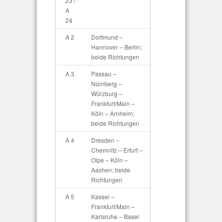
23 /
A
24
A 2
Dortmund –
Hannover – Berlin;
beide Richtungen
A 3
Passau –
Nürnberg –
Würzburg –
Frankfurt/Main –
Köln – Arnheim;
beide Richtungen
A 4
Dresden –
Chemnitz – Erfurt –
Olpe – Köln –
Aachen; beide
Richtungen
A 5
Kassel –
Frankfurt/Main –
Karlsruhe – Basel