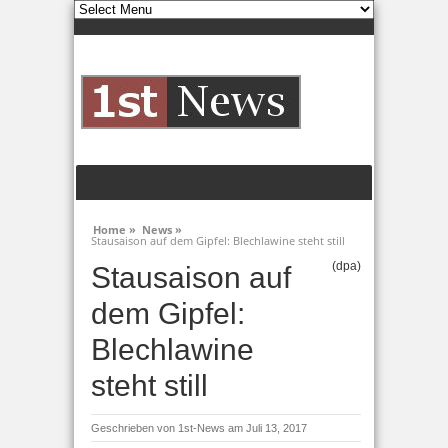
Home »
News »
Stausaison auf dem Gipfel: Blechlawine steht still
(dpa)
Stausaison auf
dem Gipfel:
Blechlawine
steht still
Geschrieben von
1st-News
am Juli 13, 2017