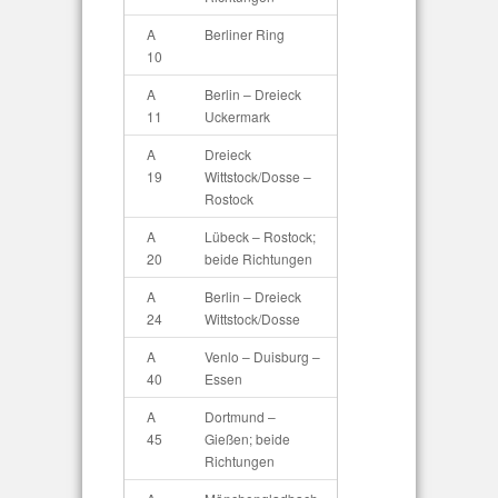
A
Berliner Ring
10
A
Berlin – Dreieck
11
Uckermark
A
Dreieck
19
Wittstock/Dosse –
Rostock
A
Lübeck – Rostock;
20
beide Richtungen
A
Berlin – Dreieck
24
Wittstock/Dosse
A
Venlo – Duisburg –
40
Essen
A
Dortmund –
45
Gießen; beide
Richtungen