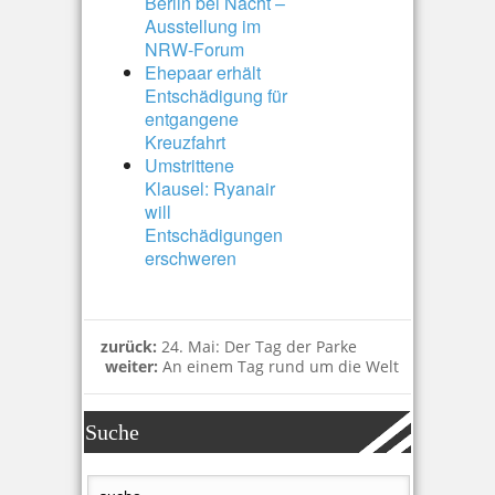
Berlin bei Nacht –
Ausstellung im
NRW-Forum
Ehepaar erhält
Entschädigung für
entgangene
Kreuzfahrt
Umstrittene
Klausel: Ryanair
will
Entschädigungen
erschweren
zurück:
24. Mai: Der Tag der Parke
weiter:
An einem Tag rund um die Welt
Suche