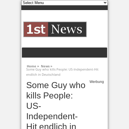
Home »
News »
Some Guy who kills People: US-Independent-Hit
endlich in Deutschland
Werbung
Some Guy who
kills People:
US-
Independent-
Hit endlich in