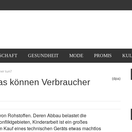
SCHAFT
GESUNDHEIT
MODE
PROMIS
KUL
her tun?
(dpa)
as können Verbraucher
 von Rohstoffen. Deren Abbau belastet die
fliktgebieten, Kinderarbeit ist ein großes
m Kauf eines technischen Geräts etwas machtlos