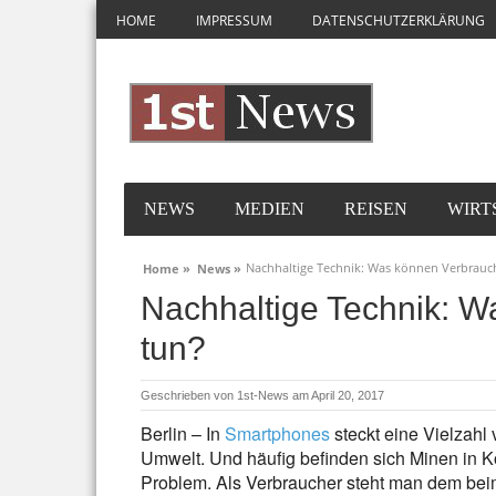
HOME
IMPRESSUM
DATENSCHUTZERKLÄRUNG
NEWS
MEDIEN
REISEN
WIRT
Nachhaltige Technik: Was können Verbrauc
Home »
News »
Nachhaltige Technik: W
tun?
Geschrieben von
1st-News
am April 20, 2017
Berlin – In
Smartphones
steckt eine Vielzahl
Umwelt. Und häufig befinden sich Minen in Kon
Problem. Als Verbraucher steht man dem bei