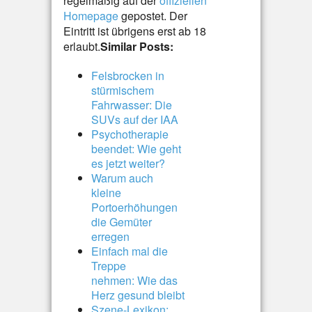
regelmäßig auf der
offiziellen
Homepage
gepostet. Der
Eintritt ist übrigens erst ab 18
erlaubt.
Similar Posts:
Felsbrocken in
stürmischem
Fahrwasser: Die
SUVs auf der IAA
Psychotherapie
beendet: Wie geht
es jetzt weiter?
Warum auch
kleine
Portoerhöhungen
die Gemüter
erregen
Einfach mal die
Treppe
nehmen: Wie das
Herz gesund bleibt
Szene-Lexikon: