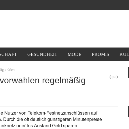
SCHAFT
GESUNDHEIT
MODE
PROMIS
KUL
ßig prüfen
(dpa)
rvorwahlen regelmäßig
die Nutzer von Telekom-Festnetzanschlüssen auf
. Durch die oft deutlich günstigeren Minutenpreise
funknetz oder ins Ausland Geld sparen.