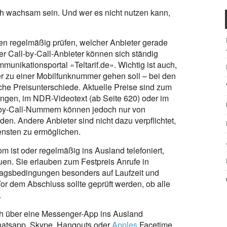
ch wachsam sein. Und wer es nicht nutzen kann,
en regelmäßig prüfen, welcher Anbieter gerade
er Call-by-Call-Anbieter können sich ständig
unikationsportal «Teltarif.de». Wichtig ist auch,
er zu einer Mobilfunknummer gehen soll – bei den
liche Preisunterschiede. Aktuelle Preise sind zum
tungen, im NDR-Videotext (ab Seite 620) oder im
l-by-Call-Nummern können jedoch nur von
n. Andere Anbieter sind nicht dazu verpflichtet,
nsten zu ermöglichen.
 ist oder regelmäßig ins Ausland telefoniert,
en. Sie erlauben zum Festpreis Anrufe in
rtragsbedingungen besonders auf Laufzeit und
Vor dem Abschluss sollte geprüft werden, ob alle
.
 über eine Messenger-App ins Ausland
Whatsapp, Skype, Hangouts oder
Apples
Facetime