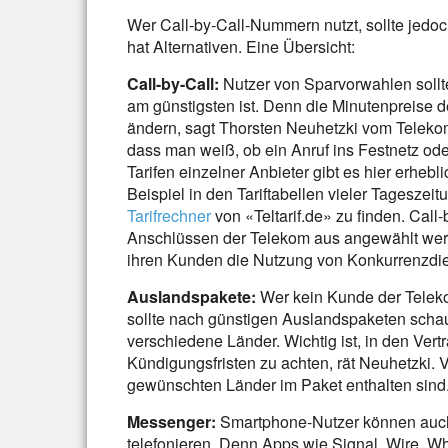
Wer Call-by-Call-Nummern nutzt, sollte jedo
hat Alternativen. Eine Übersicht:
Call-by-Call:
Nutzer von Sparvorwahlen sollt
am günstigsten ist. Denn die Minutenpreise d
ändern, sagt Thorsten Neuhetzki vom Telekomm
dass man weiß, ob ein Anruf ins Festnetz od
Tarifen einzelner Anbieter gibt es hier erheb
Beispiel in den Tariftabellen vieler Tageszei
Tarifrechner
von «Teltarif.de» zu finden. Cal
Anschlüssen der Telekom aus angewählt werde
ihren Kunden die Nutzung von Konkurrenzdie
Auslandspakete:
Wer kein Kunde der Telekom
sollte nach günstigen Auslandspaketen schau
verschiedene Länder. Wichtig ist, in den Ve
Kündigungsfristen zu achten, rät Neuhetzki. 
gewünschten Länder im Paket enthalten sind
Messenger:
Smartphone-Nutzer können auch
telefonieren. Denn Apps wie Signal, Wire, 