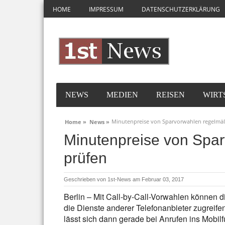
HOME
IMPRESSUM
DATENSCHUTZERKLÄRUNG
NEWS
MEDIEN
REISEN
WIRT
Minutenpreise von Sparvorwahlen regelmä
Home »
News »
Minutenpreise von Spa
prüfen
Geschrieben von
1st-News
am Februar 03, 2017
Berlin – Mit Call-by-Call-Vorwahlen können 
die Dienste anderer Telefonanbieter zugreifen
lässt sich dann gerade bei Anrufen ins Mobil