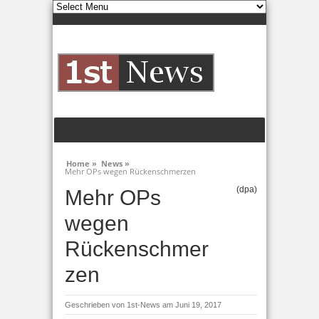
Home »
News »
Mehr OPs wegen Rückenschmerzen
(dpa)
Mehr OPs
wegen
Rückenschmer
zen
Geschrieben von
1st-News
am Juni 19, 2017