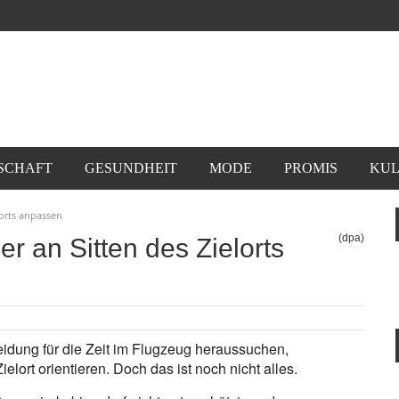
SCHAFT
GESUNDHEIT
MODE
PROMIS
KUL
lorts anpassen
(dpa)
r an Sitten des Zielorts
idung für die Zeit im Flugzeug heraussuchen,
elort orientieren. Doch das ist noch nicht alles.