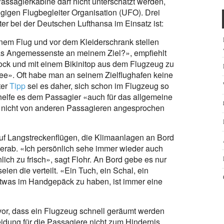
Passagierkabine darf nicht unterschätzt werden,
gigen Flugbegleiter Organisation (UFO). Drei
ter bei der Deutschen Lufthansa im Einsatz ist:
nem Flug und vor dem Kleiderschrank stellen
t das Angemessenste an meinem Ziel?», empfiehlt
ock und mit einem Bikinitop aus dem Flugzeug zu
 Idee». Oft habe man an seinem Zielflughafen keine
ter
Tipp
sei es daher, sich schon im Flugzeug so
 helfe es dem Passagier «auch für das allgemeine
 nicht von anderen Passagieren angesprochen
f Langstreckenflügen, die Klimaanlagen an Bord
herab. «Ich persönlich sehe immer wieder auch
ich zu frisch», sagt Flohr. An Bord gebe es nur
en die verteilt. «Ein Tuch, ein Schal, ein
 etwas im Handgepäck zu haben, ist immer eine
or, dass ein Flugzeug schnell geräumt werden
idung für die Passagiere nicht zum Hindernis