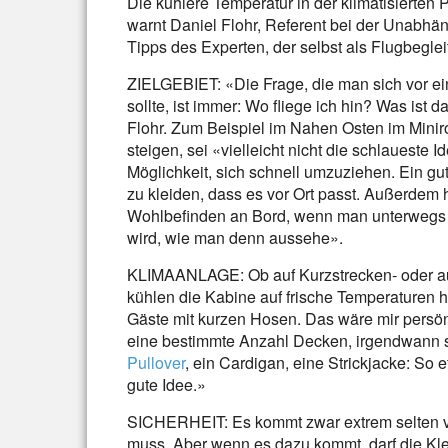
Die kühlere Temperatur in der klimatisierten 
warnt Daniel Flohr, Referent bei der Unabhän
Tipps des Experten, der selbst als Flugbeglei
ZIELGEBIET: «Die Frage, die man sich vor ei
sollte, ist immer: Wo fliege ich hin? Was is
Flohr. Zum Beispiel im Nahen Osten im Minir
steigen, sei «vielleicht nicht die schlaueste
Möglichkeit, sich schnell umzuziehen. Ein gu
zu kleiden, dass es vor Ort passt. Außerdem
Wohlbefinden an Bord, wenn man unterwegs
wird, wie man denn aussehe».
KLIMAANLAGE: Ob auf Kurzstrecken- oder au
kühlen die Kabine auf frische Temperaturen 
Gäste mit kurzen Hosen. Das wäre mir persönl
eine bestimmte Anzahl Decken, irgendwann sei
Pullover
, ein Cardigan, eine Strickjacke: So
gute Idee.»
SICHERHEIT: Es kommt zwar extrem selten v
muss. Aber wenn es dazu kommt, darf die Kle