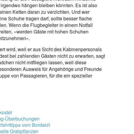
e irgendwo hängen bleiben könnten. Es ist also
leinen Ketten daran zu verzichten. Und wer
ine Schuhe tragen darf, sollte besser flache
en. Wenn die Flugbegleiter in einem Notfall
reiten, «werden Gäste mit hohen Schuhen
 mitzunehmen».
rt wird, weil er aus Sicht des Kabinenpersonals
ndest bei zahlenden Gästen nicht zu erwarten, sagt
chen nicht mitfliegen lassen, weil diese
besonderen Ausweis für Angehörige und Freunde
uppe von Passagieren, für die ein spezieller
kostet
lug-Überbuchungen
fahrttipps vom Bordarzt
nelle Grabpflanzen