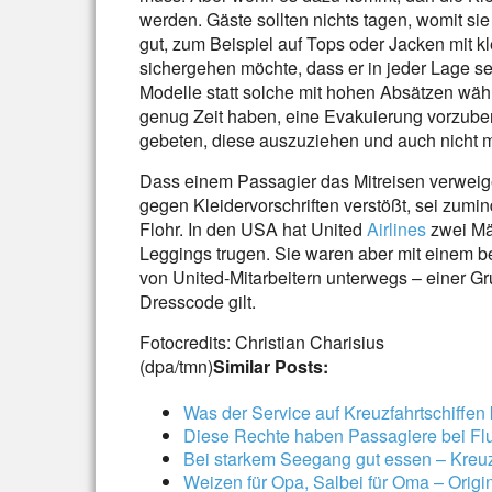
werden. Gäste sollten nichts tagen, womit si
gut, zum Beispiel auf Tops oder Jacken mit k
sichergehen möchte, dass er in jeder Lage se
Modelle statt solche mit hohen Absätzen wähl
genug Zeit haben, eine Evakuierung vorzube
gebeten, diese auszuziehen und auch nicht
Dass einem Passagier das Mitreisen verweige
gegen Kleidervorschriften verstößt, sei zumi
Flohr. In den USA hat United
Airlines
zwei Mäd
Leggings trugen. Sie waren aber mit einem 
von United-Mitarbeitern unterwegs – einer Gr
Dresscode gilt.
Fotocredits: Christian Charisius
(dpa/tmn)
Similar Posts:
Was der Service auf Kreuzfahrtschiffen 
Diese Rechte haben Passagiere bei F
Bei starkem Seegang gut essen – Kreuz
Weizen für Opa, Salbei für Oma – Origi