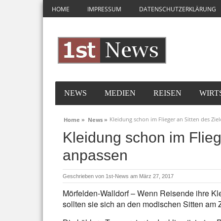
HOME
IMPRESSUM
DATENSCHUTZERKLÄRUNG
NEWS
MEDIEN
REISEN
WIRT
Kleidung schon im Flieger an Sitten des Zie
Home »
News »
Kleidung schon im Fliege
anpassen
Geschrieben von
1st-News
am März 27, 2017
Mörfelden-Walldorf – Wenn Reisende ihre Kle
sollten sie sich an den modischen Sitten am Zi