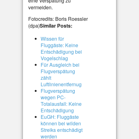
eine Verspätung zu
vermeiden.
Fotocredits: Boris Roessler
(dpa)
Similar Posts:
Wissen für
Fluggäste: Keine
Entschädigung bei
Vogelschlag
Für Ausgleich bei
Flugverspätung
zählt
Luftlinienentfernug
Flugverspätung
wegen PC-
Totalausfall: Keine
Entschädigung
EuGH: Fluggäste
können bei wilden
Streiks entschädigt
werden