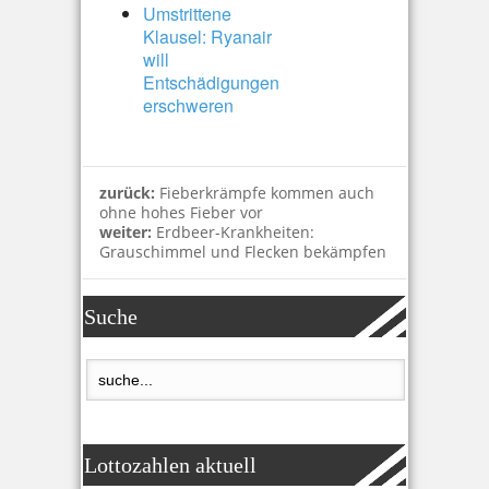
Umstrittene
Klausel: Ryanair
will
Entschädigungen
erschweren
zurück:
Fieberkrämpfe kommen auch
ohne hohes Fieber vor
weiter:
Erdbeer-Krankheiten:
Grauschimmel und Flecken bekämpfen
Suche
Lottozahlen aktuell