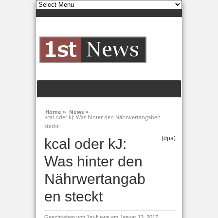
Home »
News »
kcal oder kJ: Was hinter den Nährwertangaben
steckt
(dpa)
kcal oder kJ:
Was hinter den
Nährwertangab
en steckt
Geschrieben von
1st-News
am Januar 13, 2017