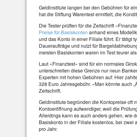
Geldinstitute langen bei den Gebühren für ei
hat die Stiftung Warentest ermittelt, die Kon
Die Tester prüften für die Zeitschrift «Finanzt
Preise für Basiskonten
anhand eines Modellk
und das Konto in einer Filiale führt. Er tät
Daueraufträge und nutzt für Bargeldabhebun
meisten Basiskonten waren im Test teurer als
Laut «Finanztest» sind für ein normales Giro
unterschreiten diese Grenze nur neun Banken.
Experten mit hohen Gebühren auf: Hier zahl
328 Euro Jahresgebühr. «Man könnte auch „A
Zeitschrift.
Geldinstitute begründen die Kontopreise oft 
Kontoeröffnung aufwendiger, weil die Prüfun
Allerdings kann es auch anders gehen, wie d
Basiskonto in der Filiale kostenlos, bei zwei
pro Jahr.