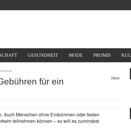
SCHAFT
GESUNDHEIT
MODE
PROMIS
KUL
siskonto
(dpa)
Gebühren für ein
onto. Auch Menschen ohne Einkommen oder festen
rkehr teilnehmen können – so will es zumindest