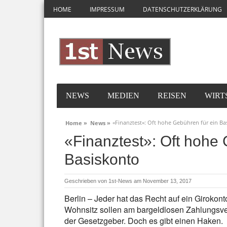
HOME
IMPRESSUM
DATENSCHUTZERKLÄRUNG
NEWS
MEDIEN
REISEN
WIRT
«Finanztest»: Oft hohe Gebühren für ein Ba
Home »
News »
«Finanztest»: Oft hohe 
Basiskonto
Geschrieben von
1st-News
am November 13, 2017
Berlin – Jeder hat das Recht auf ein Girok
Wohnsitz sollen am bargeldlosen Zahlungsve
der Gesetzgeber. Doch es gibt einen Haken.