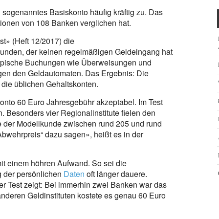
n sogenanntes Basiskonto häufig kräftig zu. Das
ditionen von 108 Banken verglichen hat.
est» (Heft 12/2017) die
unden, der keinen regelmäßigen Geldeingang hat
igt typische Buchungen wie Überweisungen und
gen den Geldautomaten. Das Ergebnis: Die
 die üblichen Gehaltskonten.
konto 60 Euro Jahresgebühr akzeptabel. Im Test
 Besonders vier Regionalinstitute fielen den
te der Modellkunde zwischen rund 205 und rund
bwehrpreis“ dazu sagen», heißt es in der
mit einem höhren Aufwand. So sei die
g der persönlichen
Daten
oft länger dauere.
er Test zeigt: Bei immerhin zwei Banken war das
 anderen Geldinstituten kostete es genau 60 Euro